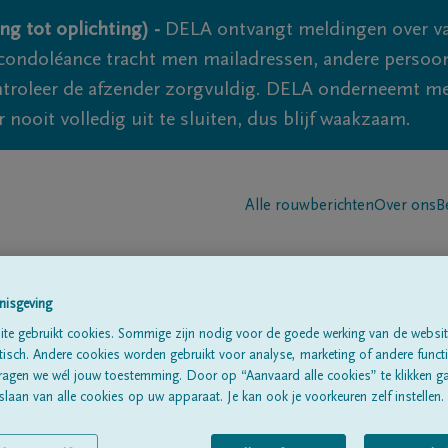
ng tot oplichting) -
DELA ontvangt meldingen over va
ondoléance tracht men mailadressen, andere persoon
controleer de afzender zorgvuldig. DELA onderneemt m
 nooit volledig uit te sluiten, dus blijf waakzaam.
Alle rouwberichten
Over ons
B
nisgeving
te gebruikt cookies. Sommige zijn nodig voor de goede werking van de websit
sch. Andere cookies worden gebruikt voor analyse, marketing of andere functio
SCHINGEN
ragen we wél jouw toestemming. Door op “Aanvaard alle cookies” te klikken g
laan van alle cookies op uw apparaat. Je kan ook je voorkeuren zelf instellen.