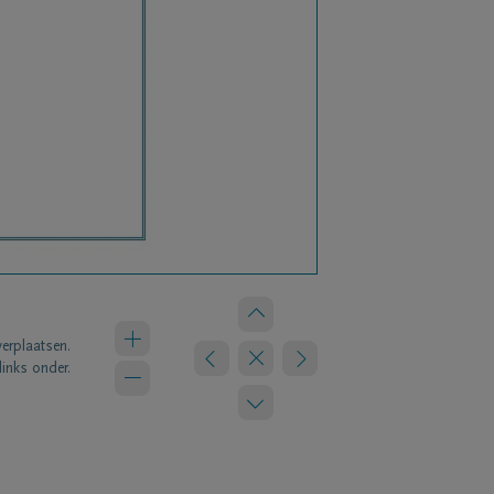
verplaatsen.
links onder.