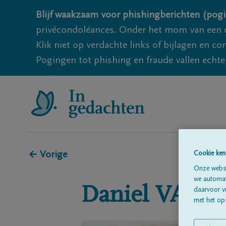
Blijf waakzaam voor phishingberichten (pogi
privécondoléances. Onder het mom van een c
Klik niet op verdachte links of bijlagen en 
Pogingen tot phishing en fraude vallen echter
← Vorige
Cookie ken
Onze websi
we automati
Daniel
VAN 
daarvoor v
met het ops