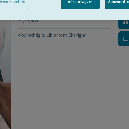
Geboren te
Saint-Hubert
op
29/11/1951
rkeuren zelf in
Alles afwijzen
Aanvaard a
Overleden te
LIBRAMONT-CHEVIGNY
op
02/12/2021
Woonachtig te
Libramont-Chevigny