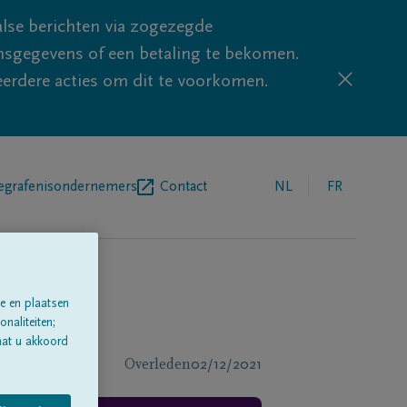
lse berichten via zogezegde
sgegevens of een betaling te bekomen.
eerdere acties om dit te voorkomen.
egrafenisondernemers
Contact
NL
FR
e en plaatsen
naliteiten;
aat u akkoord
Overleden
02/12/2021