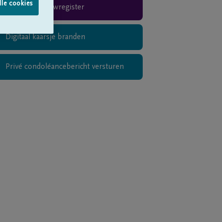
lle cookies
Rouwregister
Digitaal kaarsje branden
Privé condoléancebericht versturen