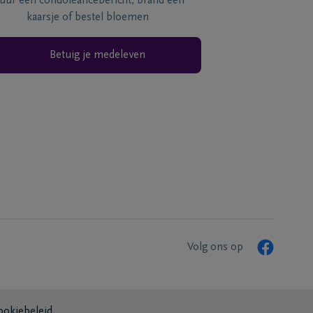
tuur een condoléancebericht, brand een
kaarsje of bestel bloemen
Betuig je medeleven
Volg ons op
ookiebeleid