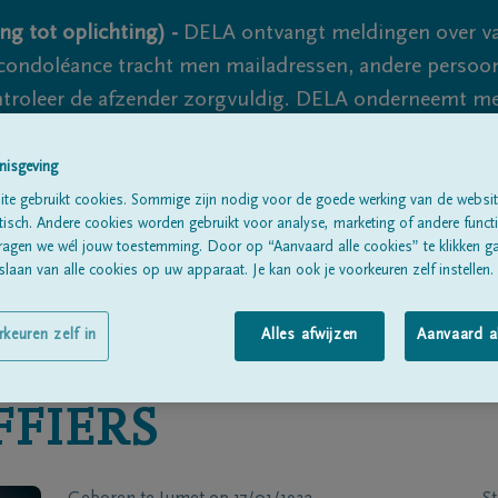
ng tot oplichting) -
DELA ontvangt meldingen over va
ondoléance tracht men mailadressen, andere persoon
controleer de afzender zorgvuldig. DELA onderneemt m
 nooit volledig uit te sluiten, dus blijf waakzaam.
nisgeving
te gebruikt cookies. Sommige zijn nodig voor de goede werking van de websit
sch. Andere cookies worden gebruikt voor analyse, marketing of andere functio
Alle rouwberichten
Over ons
B
ragen we wél jouw toestemming. Door op “Aanvaard alle cookies” te klikken g
laan van alle cookies op uw apparaat. Je kan ook je voorkeuren zelf instellen.
rkeuren zelf in
Alles afwijzen
Aanvaard a
FFIERS