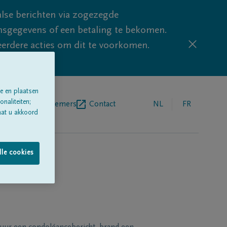
lse berichten via zogezegde
sgegevens of een betaling te bekomen.
eerdere acties om dit te voorkomen.
e en plaatsen
naliteiten;
egrafenisondernemers
Contact
NL
FR
aat u akkoord
lle cookies