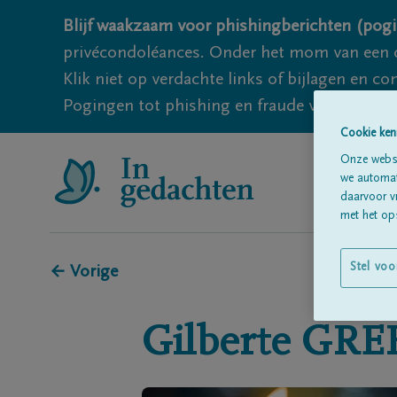
Blijf waakzaam voor phishingberichten (pogi
privécondoléances. Onder het mom van een c
Klik niet op verdachte links of bijlagen en 
Pogingen tot phishing en fraude vallen echter
Cookie ken
Onze websi
we automati
daarvoor v
met het ops
Stel voo
← Vorige
Gilberte
GRE