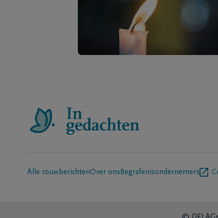
Alle rouwberichten
Over ons
Begrafenisondernemers
C
© DELA
Ge