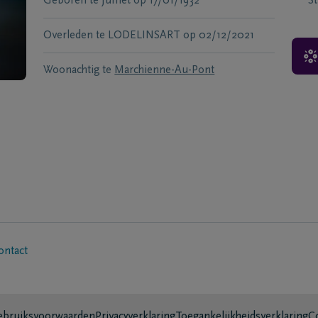
Geboren te
Jumet
op
17/01/1932
S
Overleden te
LODELINSART
op
02/12/2021
Woonachtig te
Marchienne-Au-Pont
ontact
bruiksvoorwaarden
Privacyverklaring
Toegankelijkheidsverklaring
C