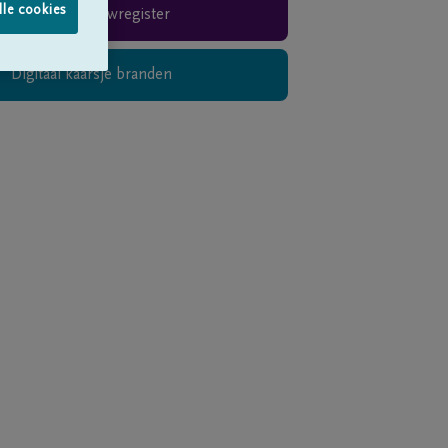
lle cookies
Rouwregister
Digitaal kaarsje branden