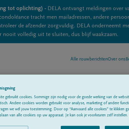
ng tot oplichting) -
DELA ontvangt meldingen over va
ondoléance tracht men mailadressen, andere persoon
controleer de afzender zorgvuldig. DELA onderneemt m
 nooit volledig uit te sluiten, dus blijf waakzaam.
Alle rouwberichten
Over ons
B
nisgeving
te gebruikt cookies. Sommige zijn nodig voor de goede werking van de websit
sch. Andere cookies worden gebruikt voor analyse, marketing of andere functio
uintens
ragen we wél jouw toestemming. Door op “Aanvaard alle cookies” te klikken g
laan van alle cookies op uw apparaat. Je kan ook je voorkeuren zelf instellen.