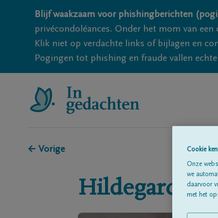
Blijf waakzaam voor phishingberichten (pogi
privécondoléances. Onder het mom van een c
Klik niet op verdachte links of bijlagen en 
Pogingen tot phishing en fraude vallen echter
← Vorige
Cookie ken
Onze websi
we automati
Hildegarde
Q
daarvoor v
met het ops