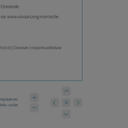
verplaatsen.
links onder.