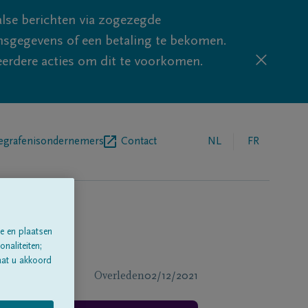
lse berichten via zogezegde
sgegevens of een betaling te bekomen.
eerdere acties om dit te voorkomen.
egrafenisondernemers
Contact
NL
FR
e en plaatsen
naliteiten;
aat u akkoord
Overleden
02/12/2021