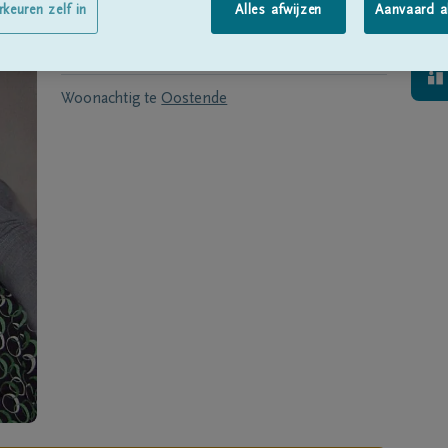
Geboren te
Roeselare
op
13/11/1941
rkeuren zelf in
Alles afwijzen
Aanvaard a
Overleden te
Oostende
op
02/12/2021
Woonachtig te
Oostende