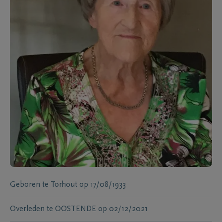
Geboren te
Torhout
op
17/08/1933
Overleden te
OOSTENDE
op
02/12/2021