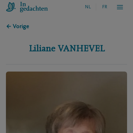
NL
FR
← Vorige
Liliane
VANHEVEL