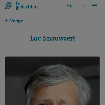
NL
FR
← Vorige
Luc
Snauwaert