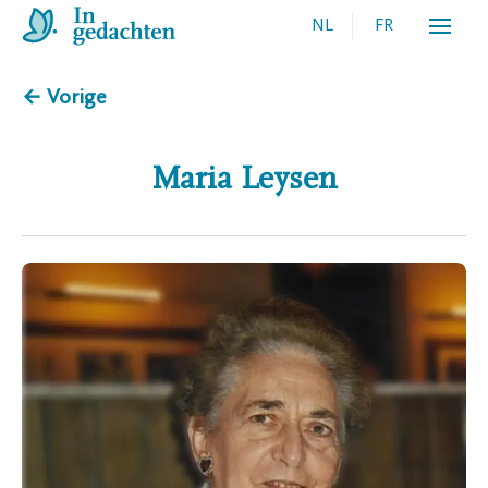
NL
FR
← Vorige
Maria
Leysen