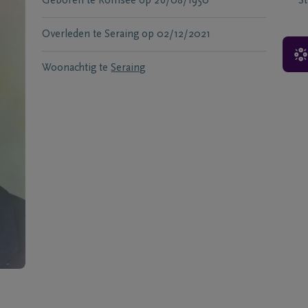
Geboren te
Romsee
op
26/08/1950
S
Overleden te
Seraing
op
02/12/2021
Woonachtig te
Seraing