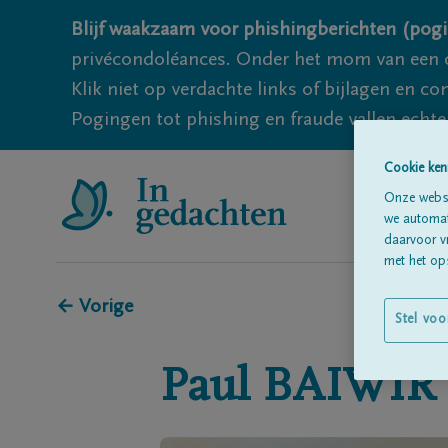
Blijf waakzaam voor phishingberichten (pogi
privécondoléances. Onder het mom van een c
Klik niet op verdachte links of bijlagen en 
Pogingen tot phishing en fraude vallen echter
Cookie ken
Onze websi
we automati
daarvoor v
met het ops
← Vorige
Stel voo
Paul
BAIWIR