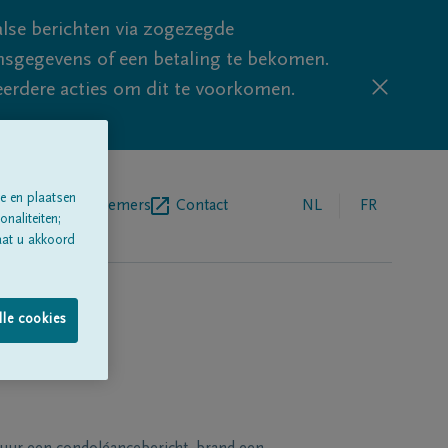
lse berichten via zogezegde
sgegevens of een betaling te bekomen.
eerdere acties om dit te voorkomen.
e en plaatsen
egrafenisondernemers
Contact
NL
FR
naliteiten;
aat u akkoord
lle cookies