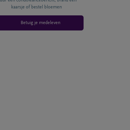
tuur een condoléancebericht, brand een
kaarsje of bestel bloemen
Betuig je medeleven