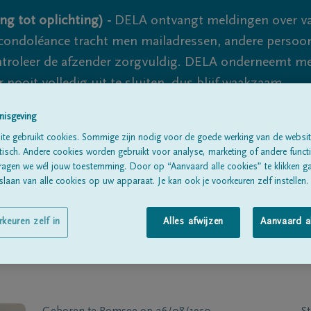
ng tot oplichting) -
DELA ontvangt meldingen over va
ondoléance tracht men mailadressen, andere persoon
controleer de afzender zorgvuldig. DELA onderneemt m
 nooit volledig uit te sluiten, dus blijf waakzaam.
nisgeving
te gebruikt cookies. Sommige zijn nodig voor de goede werking van de websit
Alle rouwberichten
Over ons
B
sch. Andere cookies worden gebruikt voor analyse, marketing of andere functio
ragen we wél jouw toestemming. Door op “Aanvaard alle cookies” te klikken g
laan van alle cookies op uw apparaat. Je kan ook je voorkeuren zelf instellen.
rkeuren zelf in
Alles afwijzen
Aanvaard a