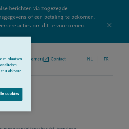
lse berichten via zogezegde
sgegevens of een betaling te bekomen.
eerdere acties om dit te voorkomen.
egrafenisondernemers
Contact
NL
FR
e en plaatsen
naliteiten;
aat u akkoord
lle cookies