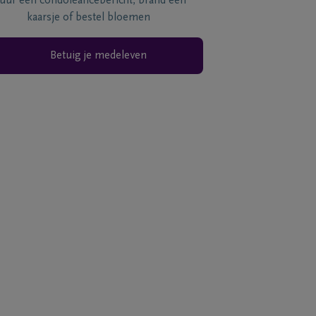
tuur een condoléancebericht, brand een
kaarsje of bestel bloemen
Betuig je medeleven