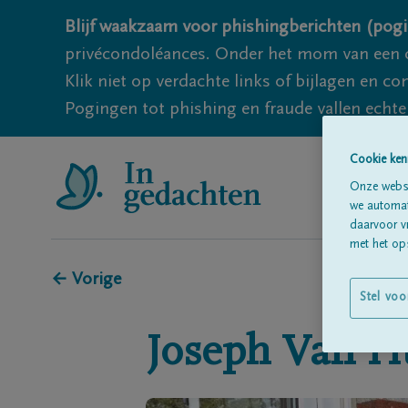
Blijf waakzaam voor phishingberichten (pogi
privécondoléances. Onder het mom van een c
Klik niet op verdachte links of bijlagen en 
Pogingen tot phishing en fraude vallen echter
Cookie ken
Onze websi
we automati
daarvoor v
met het ops
← Vorige
Stel voo
Joseph
Van H