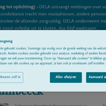
ng tot oplichting) -
DELA ontvangt meldingen over va
ondoléance tracht men mailadressen, andere persoon
controleer de afzender zorgvuldig. DELA onderneemt m
 nooit volledig uit te sluiten, dus blijf waakzaam.
nisgeving
Alle rouwberichten
Over ons
B
te gebruikt cookies. Sommige zijn nodig voor de goede werking van de websit
sch. Andere cookies worden gebruikt voor analyse, marketing of andere functio
ragen we wél jouw toestemming. Door op “Aanvaard alle cookies” te klikken g
laan van alle cookies op uw apparaat. Je kan ook je voorkeuren zelf instellen.
rkeuren zelf in
Alles afwijzen
Aanvaard a
umbeeck