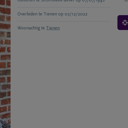
Geboren te
Strombeek-Bever
op
07/07/1942
S
Overleden te
Tienen
op
02/12/2022
Woonachtig te
Tienen