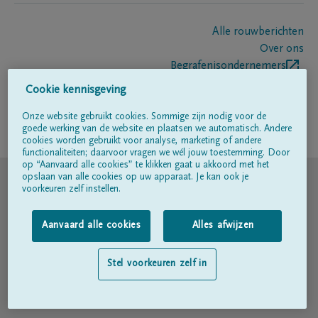
Alle rouwberichten
Over ons
Begrafenisondernemers
Contact
Cookie kennisgeving
Onze website gebruikt cookies. Sommige zijn nodig voor de
goede werking van de website en plaatsen we automatisch. Andere
Volg ons op
cookies worden gebruikt voor analyse, marketing of andere
functionaliteiten; daarvoor vragen we wél jouw toestemming. Door
op “Aanvaard alle cookies” te klikken gaat u akkoord met het
© DELA
opslaan van alle cookies op uw apparaat. Je kan ook je
voorkeuren zelf instellen.
Gebruiksvoorwaarden
Aanvaard alle cookies
Alles afwijzen
Privacyverklaring
Stel voorkeuren zelf in
Toegankelijkheidsverklaring
Cookiebeleid