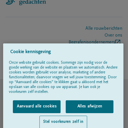
Alle rouwberichten
Over ons
Begrafenisondernemers
Contact
Cookie kennisgeving
Onze website gebruikt cookies. Sommige zijn nodig voor de
goede werking van de website en plaatsen we automatisch. Andere
Volg ons op
cookies worden gebruikt voor analyse, marketing of andere
functionaliteiten; daarvoor vragen we wél jouw toestemming. Door
op “Aanvaard alle cookies” te klikken gaat u akkoord met het
© DELA
opslaan van alle cookies op uw apparaat. Je kan ook je
voorkeuren zelf instellen.
Gebruiksvoorwaarden
Aanvaard alle cookies
Alles afwijzen
Privacyverklaring
Stel voorkeuren zelf in
Toegankelijkheidsverklaring