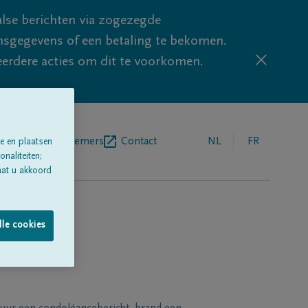
lse berichten via zogezegde
sgegevens of een betaling te bekomen.
eerdere acties om dit te voorkomen.
egrafenisondernemers
Contact
NL
FR
e en plaatsen
naliteiten;
aat u akkoord
lle cookies