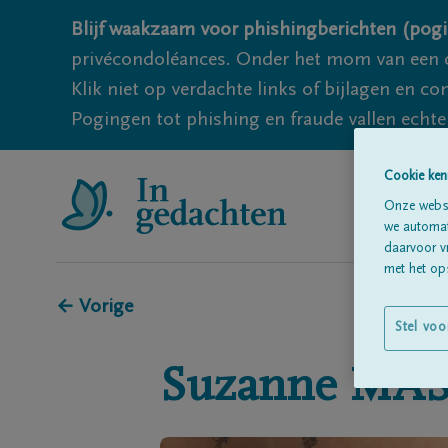
Blijf waakzaam voor phishingberichten (pogi
privécondoléances. Onder het mom van een c
Klik niet op verdachte links of bijlagen en 
Pogingen tot phishing en fraude vallen echter
Cookie ken
Onze websi
we automati
daarvoor v
met het ops
← Vorige
Stel voo
Suzanne
MAS