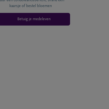
tuur een condoléancebericht, brand een
kaarsje of bestel bloemen
Betuig je medeleven