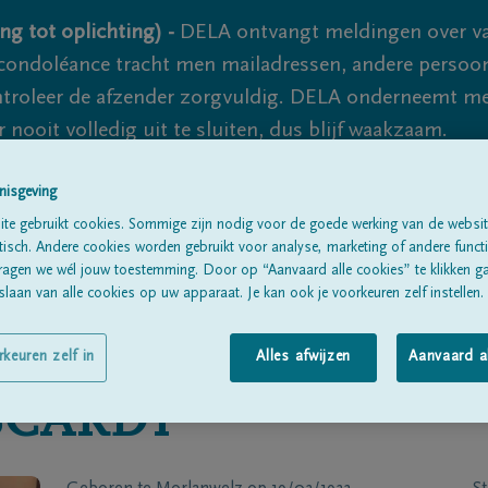
ng tot oplichting) -
DELA ontvangt meldingen over va
ondoléance tracht men mailadressen, andere persoon
controleer de afzender zorgvuldig. DELA onderneemt m
 nooit volledig uit te sluiten, dus blijf waakzaam.
nisgeving
Alle rouwberichten
Over ons
B
te gebruikt cookies. Sommige zijn nodig voor de goede werking van de websit
sch. Andere cookies worden gebruikt voor analyse, marketing of andere functio
ragen we wél jouw toestemming. Door op “Aanvaard alle cookies” te klikken g
laan van alle cookies op uw apparaat. Je kan ook je voorkeuren zelf instellen.
rkeuren zelf in
Alles afwijzen
Aanvaard a
CARDY