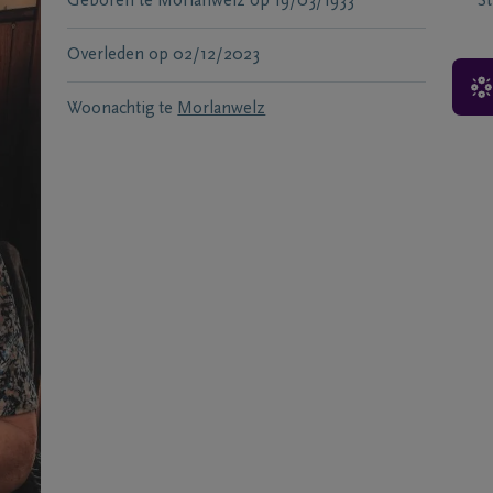
Geboren te
Morlanwelz
op
19/03/1933
S
Overleden
op
02/12/2023
Woonachtig te
Morlanwelz