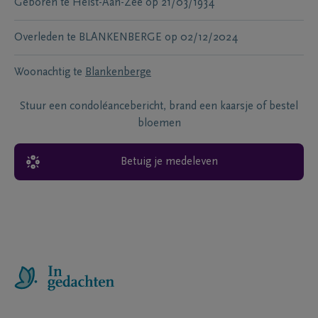
Geboren te
Heist-Aan-Zee
op
21/03/1934
Overleden te
BLANKENBERGE
op
02/12/2024
Woonachtig te
Blankenberge
Stuur een condoléancebericht, brand een kaarsje of bestel
bloemen
Betuig je medeleven