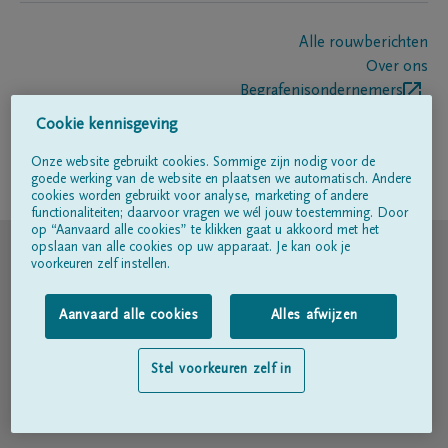
Alle rouwberichten
Over ons
Begrafenisondernemers
Contact
Cookie kennisgeving
Onze website gebruikt cookies. Sommige zijn nodig voor de
goede werking van de website en plaatsen we automatisch. Andere
Volg ons op
cookies worden gebruikt voor analyse, marketing of andere
functionaliteiten; daarvoor vragen we wél jouw toestemming. Door
op “Aanvaard alle cookies” te klikken gaat u akkoord met het
© DELA
opslaan van alle cookies op uw apparaat. Je kan ook je
voorkeuren zelf instellen.
Gebruiksvoorwaarden
Aanvaard alle cookies
Alles afwijzen
Privacyverklaring
Stel voorkeuren zelf in
Toegankelijkheidsverklaring
Cookiebeleid