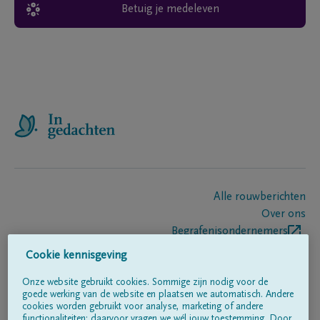
Betuig je medeleven
Alle rouwberichten
Over ons
Begrafenisondernemers
Contact
Cookie kennisgeving
Onze website gebruikt cookies. Sommige zijn nodig voor de
goede werking van de website en plaatsen we automatisch. Andere
Volg ons op
cookies worden gebruikt voor analyse, marketing of andere
functionaliteiten; daarvoor vragen we wél jouw toestemming. Door