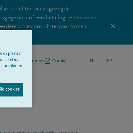
lse berichten via zogezegde
sgegevens of een betaling te bekomen.
eerdere acties om dit te voorkomen.
e en plaatsen
naliteiten;
egrafenisondernemers
Contact
NL
FR
aat u akkoord
lle cookies