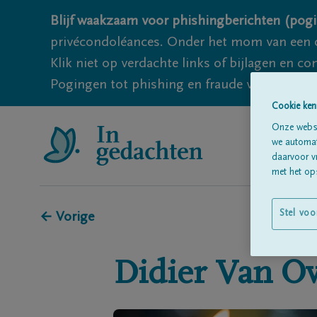
Blijf waakzaam voor phishingberichten (pogi
privécondoléances. Onder het mom van een c
Klik niet op verdachte links of bijlagen en 
Pogingen tot phishing en fraude vallen echter
Cookie ken
Onze websi
we automati
daarvoor v
met het ops
Stel voo
← Vorige
Didier
Van Ov