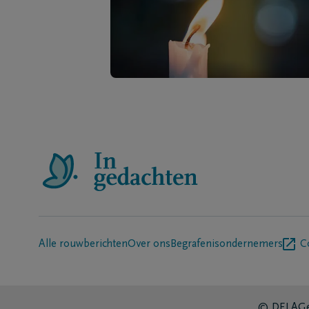
Alle rouwberichten
Over ons
Begrafenisondernemers
C
© DELA
Ge