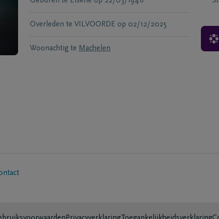
Geboren te
Elsene
op
22/03/1946
S
Overleden te
VILVOORDE
op
02/12/2025
Woonachtig te
Machelen
ontact
bruiksvoorwaarden
Privacyverklaring
Toegankelijkheidsverklaring
C