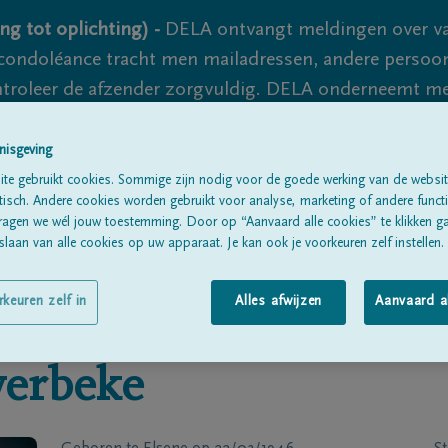
ng tot oplichting) -
DELA ontvangt meldingen over va
ondoléance tracht men mailadressen, andere persoon
controleer de afzender zorgvuldig. DELA onderneemt m
 nooit volledig uit te sluiten, dus blijf waakzaam.
nisgeving
te gebruikt cookies. Sommige zijn nodig voor de goede werking van de websit
sch. Andere cookies worden gebruikt voor analyse, marketing of andere functio
Alle rouwberichten
Over ons
B
ragen we wél jouw toestemming. Door op “Aanvaard alle cookies” te klikken g
laan van alle cookies op uw apparaat. Je kan ook je voorkeuren zelf instellen.
rkeuren zelf in
Alles afwijzen
Aanvaard a
erbeke