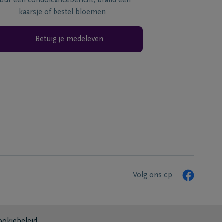
tuur een condoléancebericht, brand een
kaarsje of bestel bloemen
Betuig je medeleven
Volg ons op
ookiebeleid