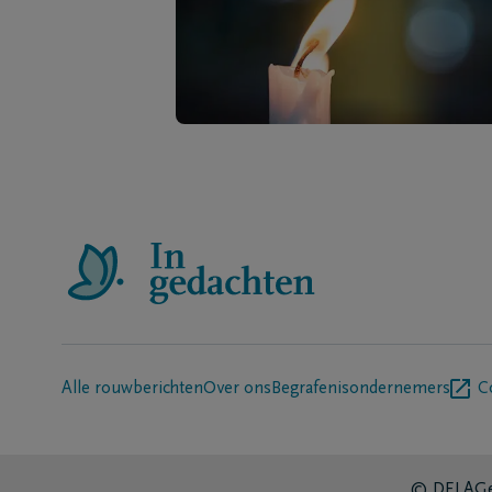
Alle rouwberichten
Over ons
Begrafenisondernemers
C
© DELA
Ge