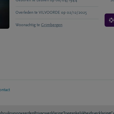
Geboren te
Leuven
op
08/04/1944
S
Overleden te
VILVOORDE
op
02/12/2025
Woonachtig te
Grimbergen
ontact
bruiksvoorwaarden
Privacyverklaring
Toegankelijkheidsverklaring
C