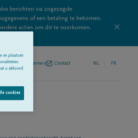
lse berichten via zogezegde
sgegevens of een betaling te bekomen.
eerdere acties om dit te voorkomen.
e en plaatsen
naliteiten;
egrafenisondernemers
Contact
NL
FR
aat u akkoord
lle cookies