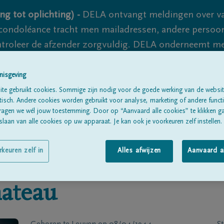
ng tot oplichting) -
DELA ontvangt meldingen over va
ondoléance tracht men mailadressen, andere persoon
controleer de afzender zorgvuldig. DELA onderneemt m
 nooit volledig uit te sluiten, dus blijf waakzaam.
nisgeving
te gebruikt cookies. Sommige zijn nodig voor de goede werking van de websit
sch. Andere cookies worden gebruikt voor analyse, marketing of andere functio
Alle rouwberichten
Over ons
B
ragen we wél jouw toestemming. Door op “Aanvaard alle cookies” te klikken g
laan van alle cookies op uw apparaat. Je kan ook je voorkeuren zelf instellen.
rkeuren zelf in
Alles afwijzen
Aanvaard a
ateau