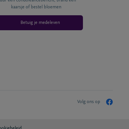
tuur een condoléancebericht, brand een
kaarsje of bestel bloemen
Betuig je medeleven
Volg ons op
ookiebeleid