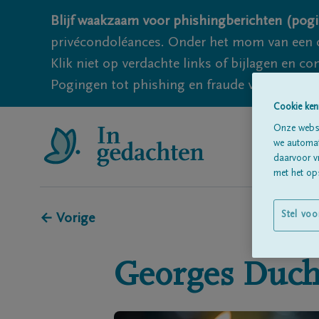
Blijf waakzaam voor phishingberichten (pogi
privécondoléances. Onder het mom van een c
Klik niet op verdachte links of bijlagen en 
Pogingen tot phishing en fraude vallen echter
Cookie ken
Onze websi
we automati
daarvoor v
met het ops
Stel voo
← Vorige
Georges
Duch