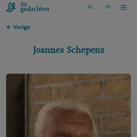
NL
FR
← Vorige
Joannes
Schepens