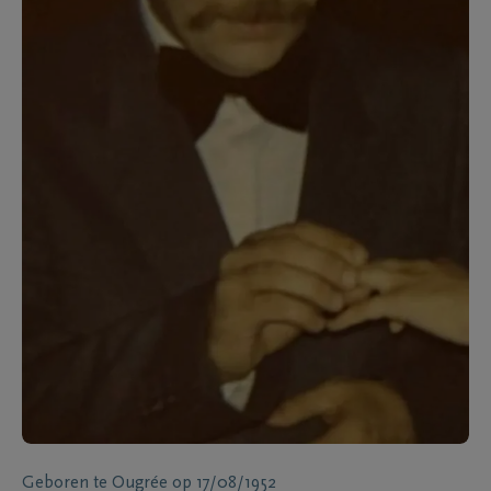
Geboren te
Ougrée
op
17/08/1952