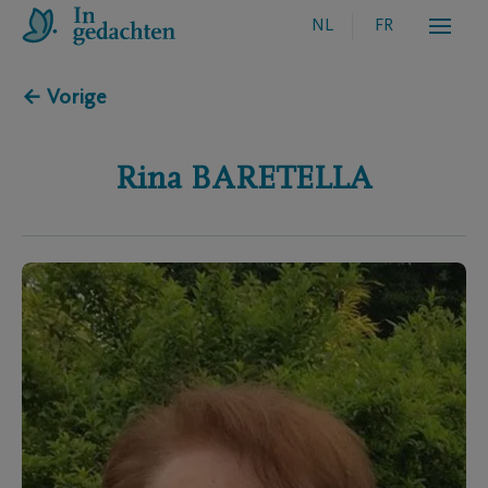
NL
FR
← Vorige
Rina
BARETELLA