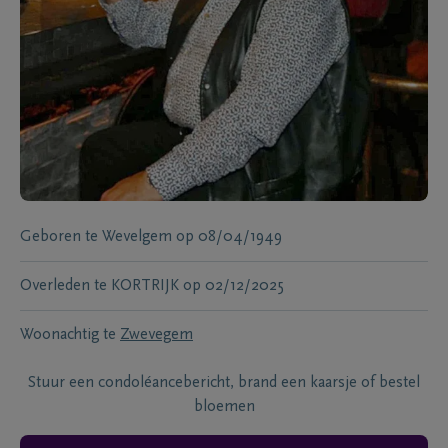
Geboren te
Wevelgem
op
08/04/1949
Overleden te
KORTRIJK
op
02/12/2025
Woonachtig te
Zwevegem
Stuur een condoléancebericht, brand een kaarsje of bestel
bloemen