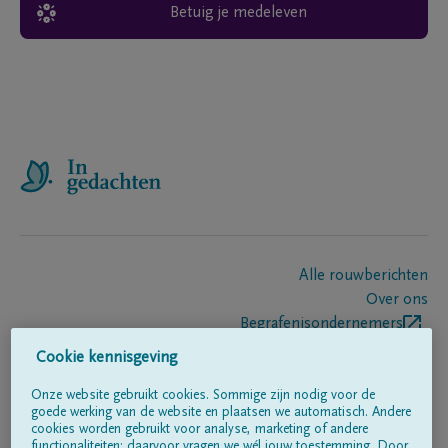
Betuig je medeleven
Alle rouwberichten
Over ons
Begrafenisondernemers
Contact
Cookie kennisgeving
Onze website gebruikt cookies. Sommige zijn nodig voor de
goede werking van de website en plaatsen we automatisch. Andere
Volg ons op
cookies worden gebruikt voor analyse, marketing of andere
functionaliteiten; daarvoor vragen we wél jouw toestemming. Door