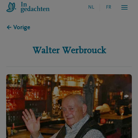
NL
FR
← Vorige
Walter
Werbrouck