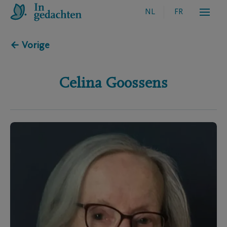
NL
FR
← Vorige
Celina
Goossens