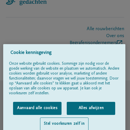
Alle rouwberichten
Over ons
Begrafenisondernemers
Contact
Cookie kennisgeving
Onze website gebruikt cookies. Sommige zijn nodig voor de
goede werking van de website en plaatsen we automatisch. Andere
Volg ons op
cookies worden gebruikt voor analyse, marketing of andere
functionaliteiten; daarvoor vragen we wél jouw toestemming. Door
op “Aanvaard alle cookies” te klikken gaat u akkoord met het
© DELA
opslaan van alle cookies op uw apparaat. Je kan ook je
voorkeuren zelf instellen.
Gebruiksvoorwaarden
Aanvaard alle cookies
Alles afwijzen
Privacyverklaring
Stel voorkeuren zelf in
Toegankelijkheidsverklaring