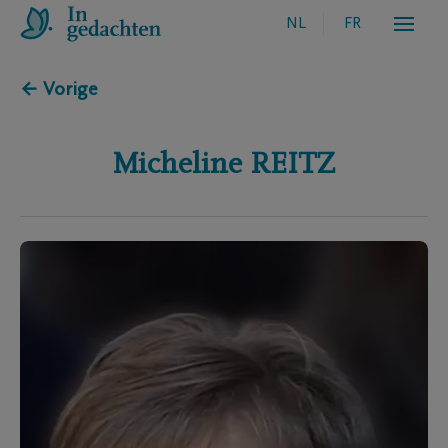
NL
FR
← Vorige
Micheline
REITZ