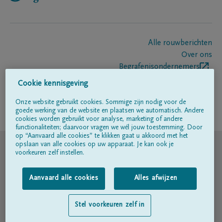
Alle rouwberichten
Over ons
Begrafenisondernemers
Contact
Cookie kennisgeving
Onze website gebruikt cookies. Sommige zijn nodig voor de
goede werking van de website en plaatsen we automatisch. Andere
Volg ons op
cookies worden gebruikt voor analyse, marketing of andere
functionaliteiten; daarvoor vragen we wél jouw toestemming. Door
op “Aanvaard alle cookies” te klikken gaat u akkoord met het
© DELA
opslaan van alle cookies op uw apparaat. Je kan ook je
voorkeuren zelf instellen.
Gebruiksvoorwaarden
Aanvaard alle cookies
Alles afwijzen
Privacyverklaring
Stel voorkeuren zelf in
Toegankelijkheidsverklaring