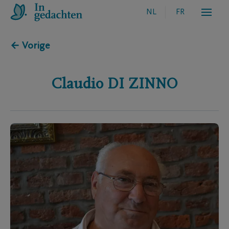
NL
FR
← Vorige
Claudio
DI ZINNO