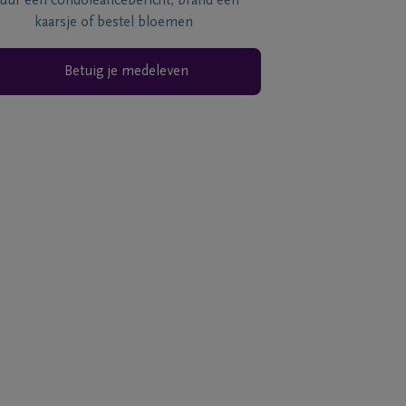
tuur een condoléancebericht, brand een
kaarsje of bestel bloemen
Betuig je medeleven