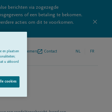
lse berichten via zogezegde
sgegevens of een betaling te bekomen.
eerdere acties om dit te voorkomen.
egrafenisondernemers
Contact
NL
FR
e en plaatsen
naliteiten;
aat u akkoord
lle cookies