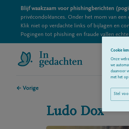
Blijf waakzaam voor phishingberichten (pogi
privécondoléances. Onder het mom van een c
Klik niet op verdachte links of bijlagen en 
Pogingen tot phishing en fraude vallen echter
Cookie ken
Onze websi
we automati
daarvoor v
met het ops
← Vorige
Stel voo
Ludo
Dox