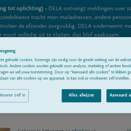
ng tot oplichting) -
DELA ontvangt meldingen over va
ondoléance tracht men mailadressen, andere persoon
controleer de afzender zorgvuldig. DELA onderneemt m
 nooit volledig uit te sluiten, dus blijf waakzaam.
nisgeving
Alle rouwberichten
Over ons
B
te gebruikt cookies. Sommige zijn nodig voor de goede werking van de websit
sch. Andere cookies worden gebruikt voor analyse, marketing of andere functio
ragen we wél jouw toestemming. Door op “Aanvaard alle cookies” te klikken g
laan van alle cookies op uw apparaat. Je kan ook je voorkeuren zelf instellen.
rkeuren zelf in
Alles afwijzen
Aanvaard a