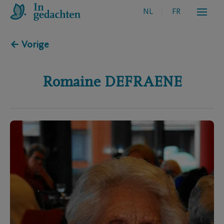
NL
FR
← Vorige
Romaine
DEFRAENE