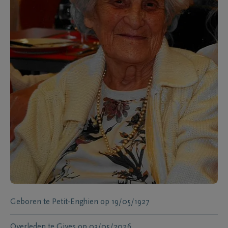
Geboren te
Petit-Enghien
op
19/05/1927
Overleden te
Gives
op
03/05/2026