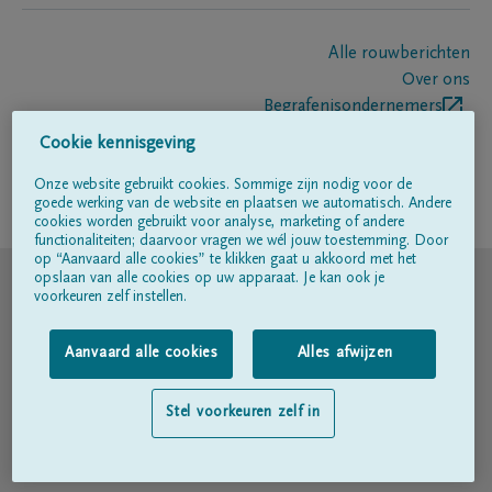
Alle rouwberichten
Over ons
Begrafenisondernemers
Contact
Cookie kennisgeving
Onze website gebruikt cookies. Sommige zijn nodig voor de
goede werking van de website en plaatsen we automatisch. Andere
Volg ons op
cookies worden gebruikt voor analyse, marketing of andere
functionaliteiten; daarvoor vragen we wél jouw toestemming. Door
op “Aanvaard alle cookies” te klikken gaat u akkoord met het
© DELA
opslaan van alle cookies op uw apparaat. Je kan ook je
voorkeuren zelf instellen.
Gebruiksvoorwaarden
Aanvaard alle cookies
Alles afwijzen
Privacyverklaring
Stel voorkeuren zelf in
Toegankelijkheidsverklaring
Cookiebeleid