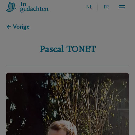
NL
FR
← Vorige
Pascal
TONET