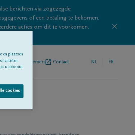
lse berichten via zogezegde
sgegevens of een betaling te bekomen.
eerdere acties om dit te voorkomen.
e en plaatsen
naliteiten;
egrafenisondernemers
Contact
NL
FR
aat u akkoord
lle cookies