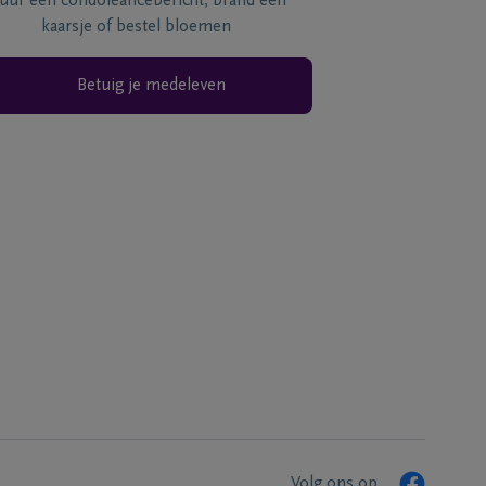
tuur een condoléancebericht, brand een
kaarsje of bestel bloemen
Betuig je medeleven
Volg ons op