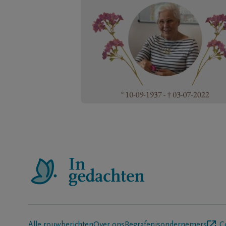
Alle rouwberichten
Over ons
Begrafenisondernemers
C