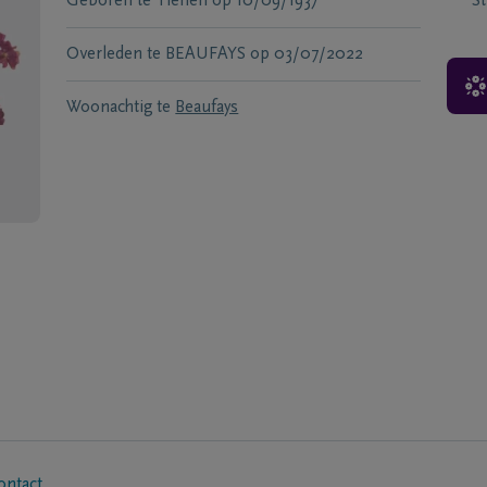
Geboren te
Tienen
op
10/09/1937
S
Overleden te
BEAUFAYS
op
03/07/2022
Woonachtig te
Beaufays
ontact