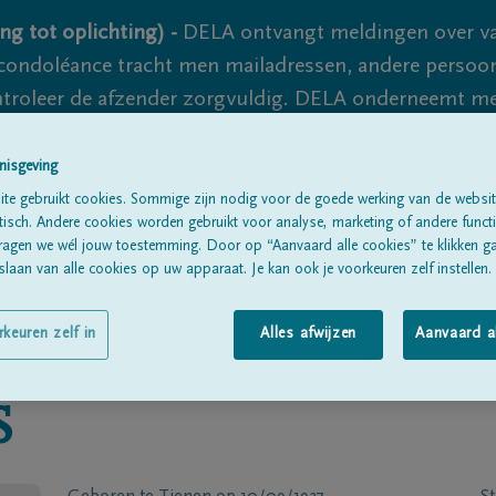
ng tot oplichting) -
DELA ontvangt meldingen over va
ondoléance tracht men mailadressen, andere persoon
controleer de afzender zorgvuldig. DELA onderneemt m
 nooit volledig uit te sluiten, dus blijf waakzaam.
nisgeving
te gebruikt cookies. Sommige zijn nodig voor de goede werking van de websit
sch. Andere cookies worden gebruikt voor analyse, marketing of andere functio
Alle rouwberichten
Over ons
B
ragen we wél jouw toestemming. Door op “Aanvaard alle cookies” te klikken g
laan van alle cookies op uw apparaat. Je kan ook je voorkeuren zelf instellen.
rkeuren zelf in
Alles afwijzen
Aanvaard a
S