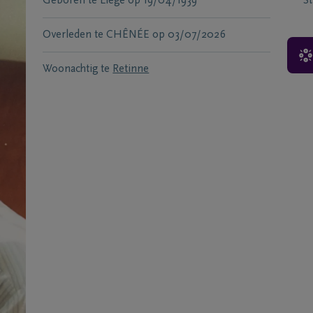
Geboren te
Liège
op
19/04/1939
S
Overleden te
CHÊNÉE
op
03/07/2026
Woonachtig te
Retinne