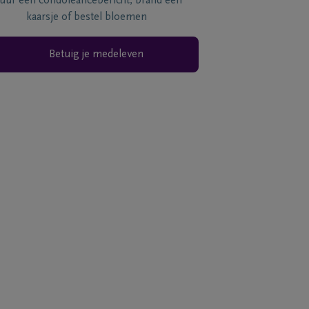
tuur een condoléancebericht, brand een
kaarsje of bestel bloemen
Betuig je medeleven