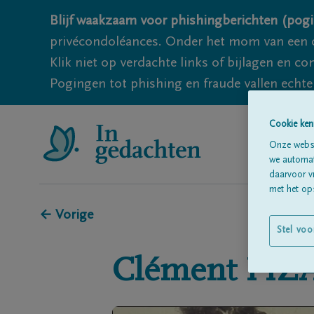
Blijf waakzaam voor phishingberichten (pogi
privécondoléances. Onder het mom van een c
Klik niet op verdachte links of bijlagen en 
Pogingen tot phishing en fraude vallen echter
Cookie ken
Onze websi
we automati
daarvoor v
met het ops
← Vorige
Stel voo
Clément
FIZ