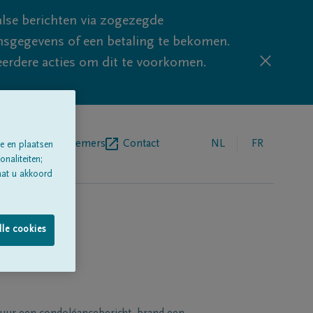
lse berichten via zogezegde
sgegevens of een betaling te bekomen.
eerdere acties om dit te voorkomen.
egrafenisondernemers
Contact
NL
FR
e en plaatsen
naliteiten;
aat u akkoord
lle cookies