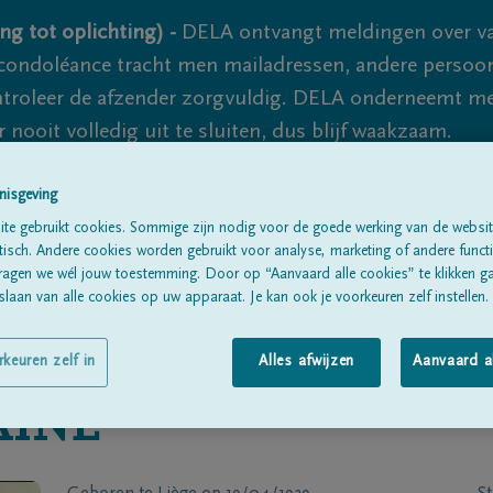
ng tot oplichting) -
DELA ontvangt meldingen over va
ondoléance tracht men mailadressen, andere persoon
controleer de afzender zorgvuldig. DELA onderneemt m
 nooit volledig uit te sluiten, dus blijf waakzaam.
nisgeving
Alle rouwberichten
Over ons
B
te gebruikt cookies. Sommige zijn nodig voor de goede werking van de websit
sch. Andere cookies worden gebruikt voor analyse, marketing of andere functio
ragen we wél jouw toestemming. Door op “Aanvaard alle cookies” te klikken g
laan van alle cookies op uw apparaat. Je kan ook je voorkeuren zelf instellen.
rkeuren zelf in
Alles afwijzen
Aanvaard a
AINE