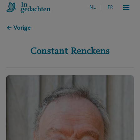
NL
FR
← Vorige
Constant
Renckens