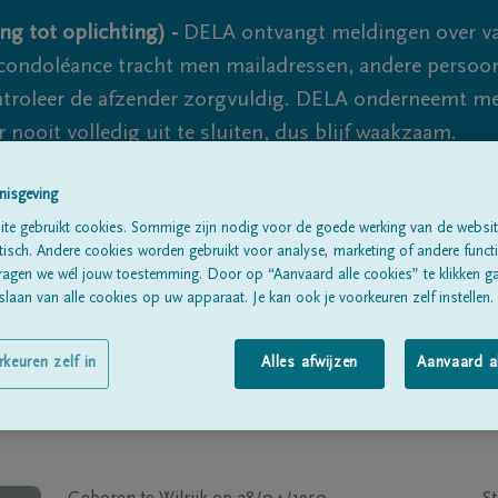
ng tot oplichting) -
DELA ontvangt meldingen over va
ondoléance tracht men mailadressen, andere persoon
controleer de afzender zorgvuldig. DELA onderneemt m
 nooit volledig uit te sluiten, dus blijf waakzaam.
nisgeving
Alle rouwberichten
Over ons
B
te gebruikt cookies. Sommige zijn nodig voor de goede werking van de websit
sch. Andere cookies worden gebruikt voor analyse, marketing of andere functio
ragen we wél jouw toestemming. Door op “Aanvaard alle cookies” te klikken g
laan van alle cookies op uw apparaat. Je kan ook je voorkeuren zelf instellen.
rkeuren zelf in
Alles afwijzen
Aanvaard a