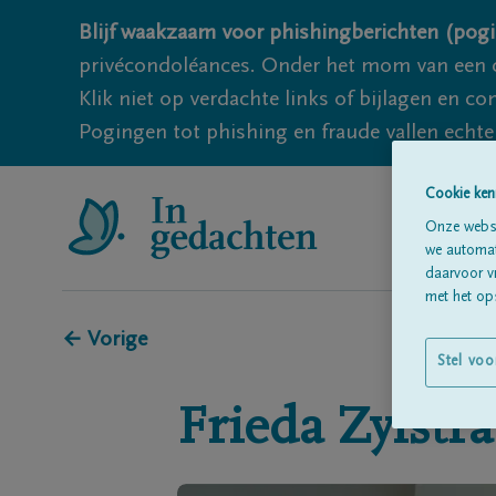
Blijf waakzaam voor phishingberichten (pogi
privécondoléances. Onder het mom van een c
Klik niet op verdachte links of bijlagen en 
Pogingen tot phishing en fraude vallen echter
Cookie ken
Onze websi
we automati
daarvoor v
met het ops
← Vorige
Stel voo
Frieda
Zylstra