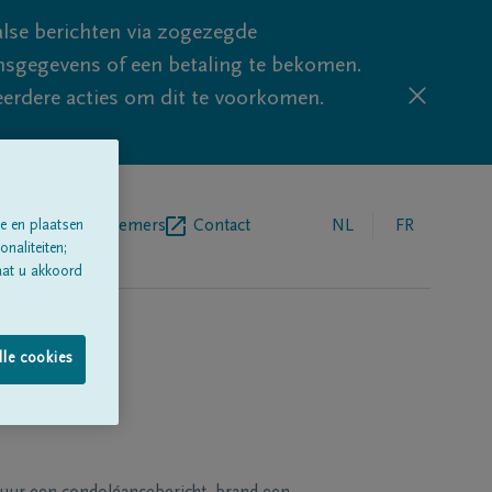
lse berichten via zogezegde
sgegevens of een betaling te bekomen.
eerdere acties om dit te voorkomen.
egrafenisondernemers
Contact
NL
FR
e en plaatsen
naliteiten;
aat u akkoord
lle cookies