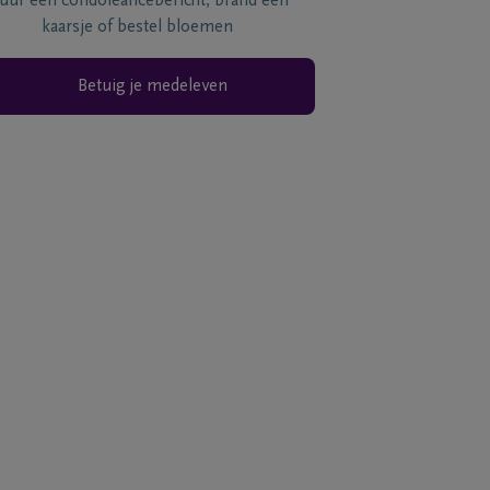
tuur een condoléancebericht, brand een
kaarsje of bestel bloemen
Betuig je medeleven