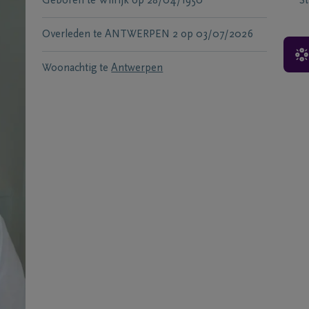
Geboren te
Wilrijk
op
28/04/1950
S
Overleden te
ANTWERPEN 2
op
03/07/2026
Woonachtig te
Antwerpen