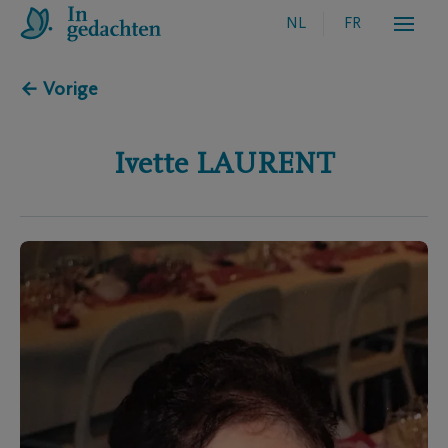
NL
FR
← Vorige
Ivette
LAURENT