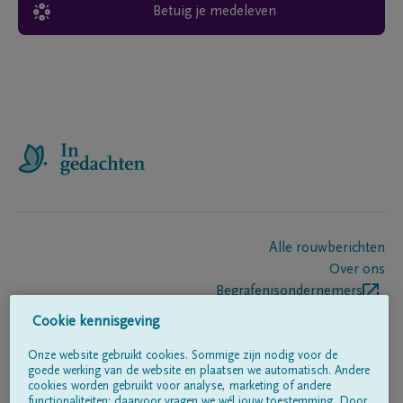
Betuig je medeleven
Alle rouwberichten
Over ons
Begrafenisondernemers
Contact
Cookie kennisgeving
Onze website gebruikt cookies. Sommige zijn nodig voor de
goede werking van de website en plaatsen we automatisch. Andere
Volg ons op
cookies worden gebruikt voor analyse, marketing of andere
functionaliteiten; daarvoor vragen we wél jouw toestemming. Door