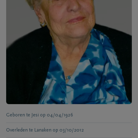
Geboren te
Jesi
op
04/04/1926
Overleden te
Lanaken
op
03/10/2012