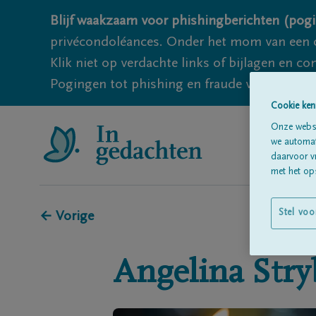
Blijf waakzaam voor phishingberichten (pogi
privécondoléances. Onder het mom van een c
Klik niet op verdachte links of bijlagen en 
Pogingen tot phishing en fraude vallen echter
Cookie ken
Onze websi
we automati
daarvoor v
met het ops
Stel voo
← Vorige
Angelina
Stry