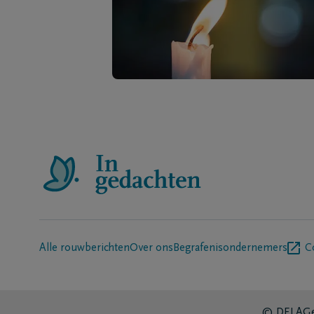
Alle rouwberichten
Over ons
Begrafenisondernemers
C
© DELA
Ge