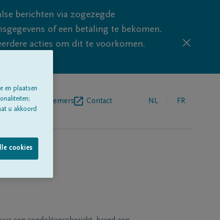
lse berichten via zogezegde
sgegevens of een betaling te bekomen.
eerdere acties om dit te voorkomen.
e en plaatsen
naliteiten;
egrafenisondernemers
Contact
NL
FR
aat u akkoord
lle cookies