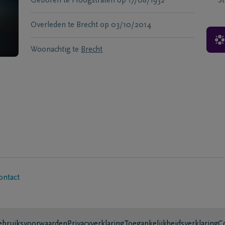
Geboren te
Hoogstraten
op
17/08/1932
S
Overleden te
Brecht
op
03/10/2014
Woonachtig te
Brecht
ontact
bruiksvoorwaarden
Privacyverklaring
Toegankelijkheidsverklaring
C