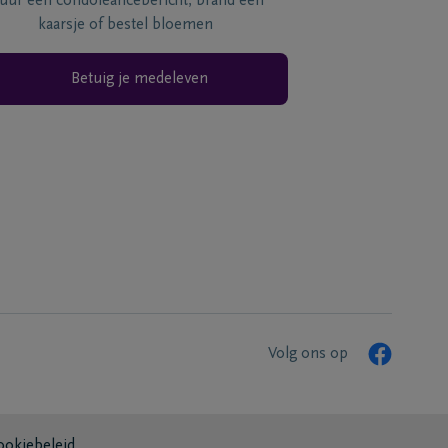
tuur een condoléancebericht, brand een
kaarsje of bestel bloemen
Betuig je medeleven
Volg ons op
ookiebeleid