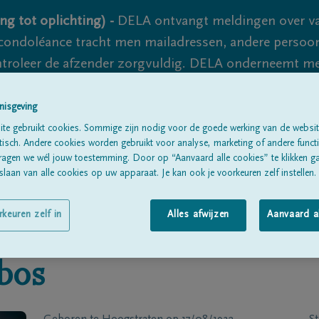
ng tot oplichting) -
DELA ontvangt meldingen over va
ondoléance tracht men mailadressen, andere persoon
controleer de afzender zorgvuldig. DELA onderneemt m
 nooit volledig uit te sluiten, dus blijf waakzaam.
nisgeving
te gebruikt cookies. Sommige zijn nodig voor de goede werking van de websit
sch. Andere cookies worden gebruikt voor analyse, marketing of andere functio
Alle rouwberichten
Over ons
B
ragen we wél jouw toestemming. Door op “Aanvaard alle cookies” te klikken g
laan van alle cookies op uw apparaat. Je kan ook je voorkeuren zelf instellen.
rkeuren zelf in
Alles afwijzen
Aanvaard a
bos