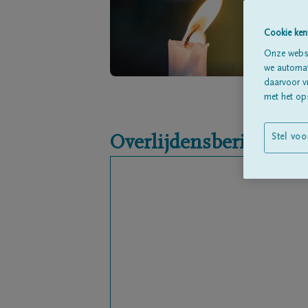
Cookie ken
Onze websi
we automati
daarvoor v
met het ops
Stel voo
Overlijdensbericht