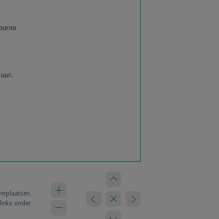
verplaatsen.
links onder.