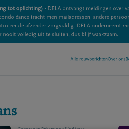
ng tot oplichting) -
DELA ontvangt meldingen over va
ondoléance tracht men mailadressen, andere persoon
controleer de afzender zorgvuldig. DELA onderneemt m
 nooit volledig uit te sluiten, dus blijf waakzaam.
Alle rouwberichten
Over ons
B
ans