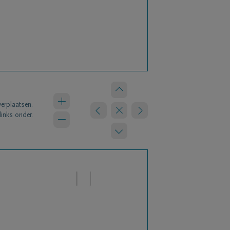
verplaatsen.
links onder.