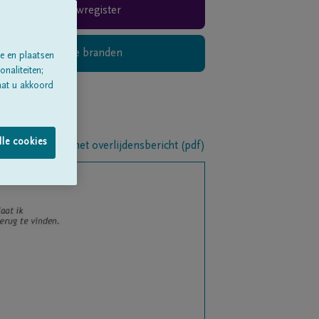
Rouwregister
Digitaal kaarsje branden
e en plaatsen
naliteiten;
aat u akkoord
lle cookies
Download het overlijdensbericht (pdf)