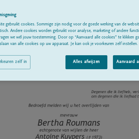
Geboren te
Rekem
op
28/06/1923
nisgeving
Overleden te
Lanaken
op
03/12/2012
te gebruikt cookies. Sommige zijn nodig voor de goede werking van de websit
Woonachtig te
Lanaken
sch. Andere cookies worden gebruikt voor analyse, marketing of andere functio
ragen we wél jouw toestemming. Door op “Aanvaard alle cookies” te klikken g
laan van alle cookies op uw apparaat. Je kan ook je voorkeuren zelf instellen.
rkeuren zelf in
Alles afwijzen
Aanvaard a