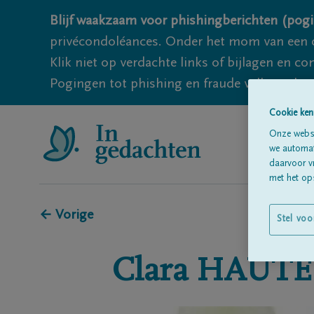
Blijf waakzaam voor phishingberichten (pogi
privécondoléances. Onder het mom van een c
Klik niet op verdachte links of bijlagen en 
Pogingen tot phishing en fraude vallen echter
Cookie ken
Onze websi
we automati
daarvoor v
met het ops
← Vorige
Stel voo
Clara
HAUTE