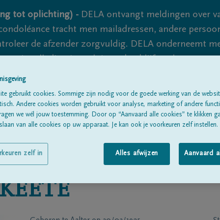
ng tot oplichting) -
DELA ontvangt meldingen over va
ondoléance tracht men mailadressen, andere persoon
controleer de afzender zorgvuldig. DELA onderneemt m
 nooit volledig uit te sluiten, dus blijf waakzaam.
nisgeving
te gebruikt cookies. Sommige zijn nodig voor de goede werking van de websit
Alle rouwberichten
Over ons
B
sch. Andere cookies worden gebruikt voor analyse, marketing of andere functio
ragen we wél jouw toestemming. Door op “Aanvaard alle cookies” te klikken g
laan van alle cookies op uw apparaat. Je kan ook je voorkeuren zelf instellen.
rkeuren zelf in
Alles afwijzen
Aanvaard a
KEETE