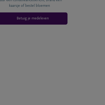
tuur een condoléancebericht, brand een
kaarsje of bestel bloemen
Betuig je medeleven