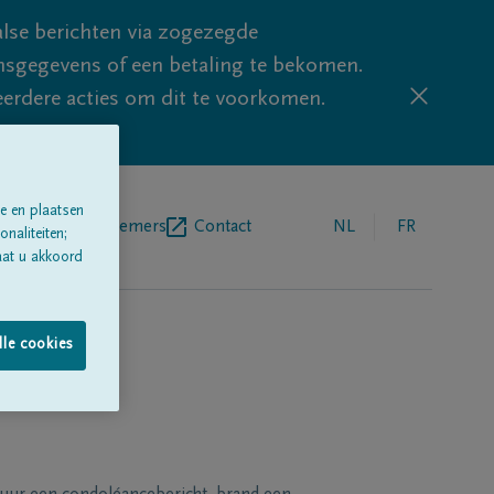
lse berichten via zogezegde
sgegevens of een betaling te bekomen.
eerdere acties om dit te voorkomen.
e en plaatsen
egrafenisondernemers
Contact
NL
FR
naliteiten;
aat u akkoord
lle cookies