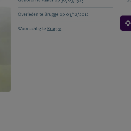
Geboren te
Aalter
op
30/03/1925
S
Overleden te
Brugge
op
03/12/2012
Woonachtig te
Brugge