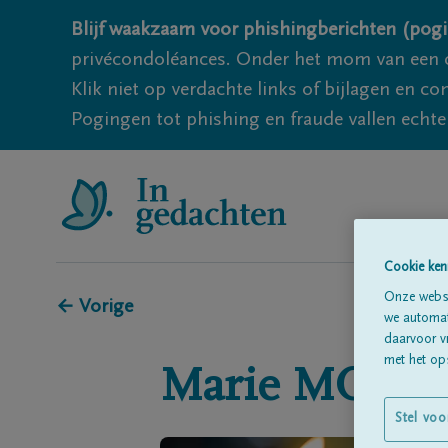
Blijf waakzaam voor phishingberichten (pogi
privécondoléances. Onder het mom van een c
Klik niet op verdachte links of bijlagen en 
Pogingen tot phishing en fraude vallen echter
Cookie ken
Onze websi
← Vorige
we automati
daarvoor v
met het ops
Marie
MOIS
Stel voo