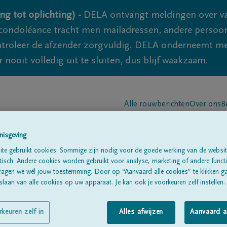
ng tot oplichting) -
DELA ontvangt meldingen over va
ondoléance tracht men mailadressen, andere persoon
controleer de afzender zorgvuldig. DELA onderneemt m
 nooit volledig uit te sluiten, dus blijf waakzaam.
Alle rouwberichten
Over ons
B
nisgeving
te gebruikt cookies. Sommige zijn nodig voor de goede werking van de websit
sch. Andere cookies worden gebruikt voor analyse, marketing of andere functio
ragen we wél jouw toestemming. Door op “Aanvaard alle cookies” te klikken g
laan van alle cookies op uw apparaat. Je kan ook je voorkeuren zelf instellen.
SON
rkeuren zelf in
Alles afwijzen
Aanvaard a