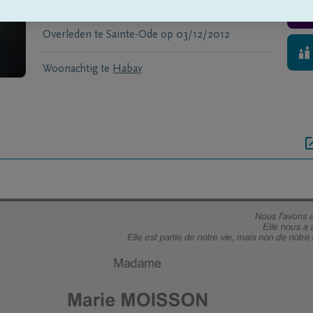
Geboren te
Guillaume-St-Paul
op
29/07/1935
Overleden te
Sainte-Ode
op
03/12/2012
Woonachtig te
Habay