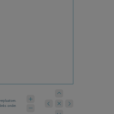
verplaatsen.
links onder.