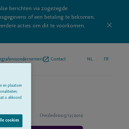
lse berichten via zogezegde
sgegevens of een betaling te bekomen.
eerdere acties om dit te voorkomen.
egrafenisondernemers
Contact
NL
FR
e en plaatsen
naliteiten;
aat u akkoord
Overleden
03/12/2012
lle cookies