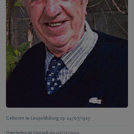
Geboren te
Leopoldsburg
op
24/07/1923
Overleden te
Hasselt
op
03/12/2013