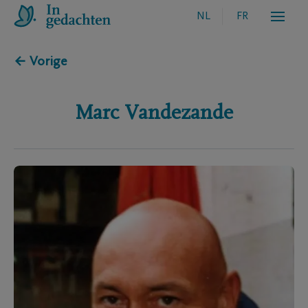
NL
FR
← Vorige
Marc
Vandezande