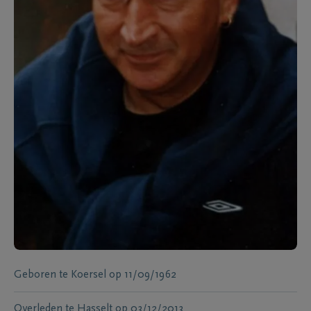
Geboren te
Koersel
op
11/09/1962
Overleden te
Hasselt
op
03/12/2013