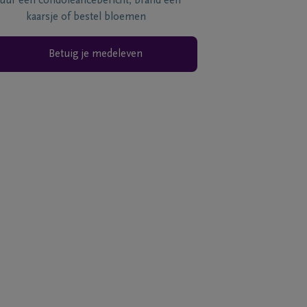
tuur een condoléancebericht, brand een
kaarsje of bestel bloemen
Betuig je medeleven