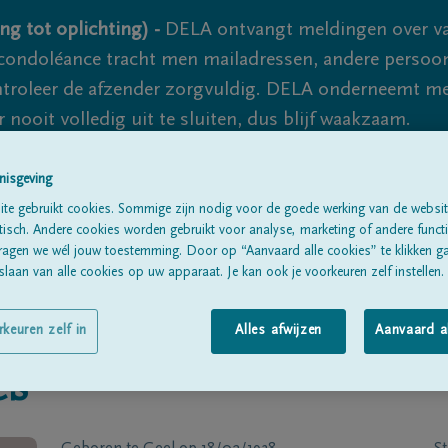
ng tot oplichting) -
DELA ontvangt meldingen over va
ondoléance tracht men mailadressen, andere persoon
controleer de afzender zorgvuldig. DELA onderneemt m
 nooit volledig uit te sluiten, dus blijf waakzaam.
nisgeving
Alle rouwberichten
Over ons
B
te gebruikt cookies. Sommige zijn nodig voor de goede werking van de websit
sch. Andere cookies worden gebruikt voor analyse, marketing of andere functio
ragen we wél jouw toestemming. Door op “Aanvaard alle cookies” te klikken g
laan van alle cookies op uw apparaat. Je kan ook je voorkeuren zelf instellen.
rkeuren zelf in
Alles afwijzen
Aanvaard a
es