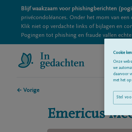
Blijf waakzaam voor phishingberichten (pogi
privécondoléances. Onder het mom van een c
Klik niet op verdachte links of bijlagen en 
Pogingen tot phishing en fraude vallen echter
Cookie ken
Onze websi
we automati
daarvoor v
met het ops
← Vorige
Stel voo
Emericus
Me