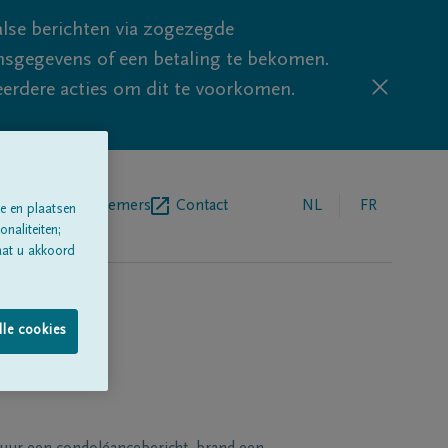
lse berichten via zogezegde
sgegevens of een betaling te bekomen.
eerdere acties om dit te voorkomen.
egrafenisondernemers
Contact
NL
FR
e en plaatsen
naliteiten;
aat u akkoord
lle cookies