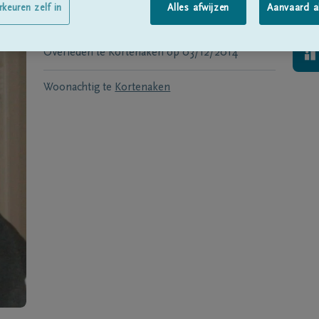
Geboren te
Sint-Margriete-Houtem
op
rkeuren zelf in
Alles afwijzen
Aanvaard a
21/09/1934
Overleden te
Kortenaken
op
03/12/2014
Woonachtig te
Kortenaken