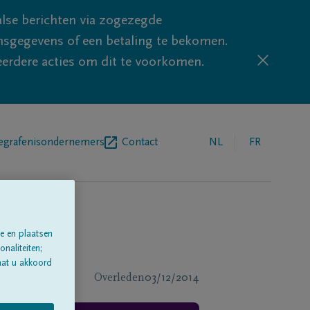
lse berichten via zogezegde
sgegevens of een betaling te bekomen.
eerdere acties om dit te voorkomen.
egrafenisondernemers
Contact
NL
FR
e en plaatsen
naliteiten;
aat u akkoord
Overleden
03/12/2014