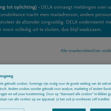
ng tot oplichting) -
DELA ontvangt meldingen over va
ondoléance tracht men mailadressen, andere persoon
controleer de afzender zorgvuldig. DELA onderneemt m
 nooit volledig uit te sluiten, dus blijf waakzaam.
Alle rouwberichten
Over ons
B
nisgeving
te gebruikt cookies. Sommige zijn nodig voor de goede werking van de websit
sch. Andere cookies worden gebruikt voor analyse, marketing of andere functio
put
ragen we wél jouw toestemming. Door op “Aanvaard alle cookies” te klikken g
laan van alle cookies op uw apparaat. Je kan ook je voorkeuren zelf instellen.