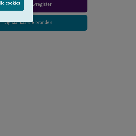
lle cookies
Rouwregister
Digitaal kaarsje branden