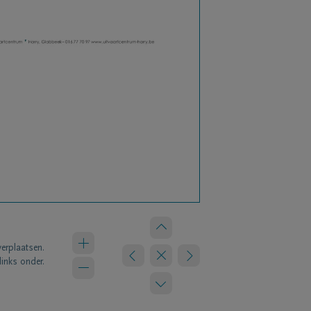
verplaatsen.
links onder.