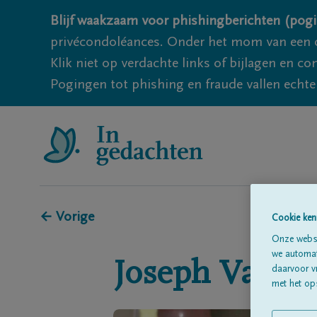
Blijf waakzaam voor phishingberichten (pogi
privécondoléances. Onder het mom van een c
Klik niet op verdachte links of bijlagen en 
Pogingen tot phishing en fraude vallen echter
← Vorige
Cookie ken
Onze websi
we automati
Joseph
Vande
daarvoor v
met het ops