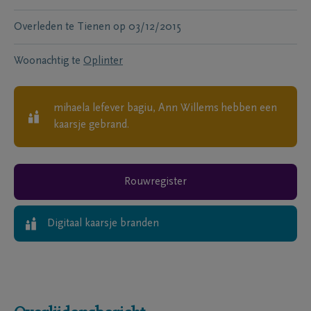
Overleden te
Tienen
op
03/12/2015
Woonachtig te
Oplinter
mihaela lefever bagiu, Ann Willems
hebben een
kaarsje gebrand.
Rouwregister
Digitaal kaarsje branden