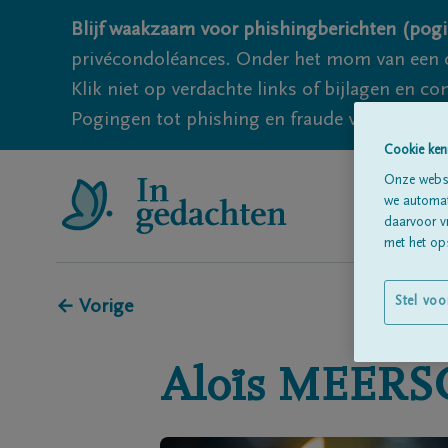
Blijf waakzaam voor phishingberichten (pogi
privécondoléances. Onder het mom van een c
Klik niet op verdachte links of bijlagen en 
Pogingen tot phishing en fraude vallen echter
Cookie ken
Onze websi
we automati
daarvoor v
met het ops
Stel voo
← Vorige
Aloïs
MEERS