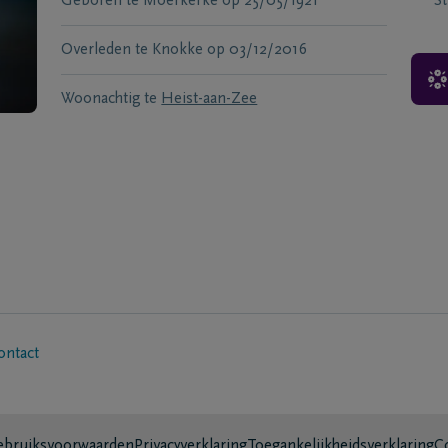
Geboren te
Moerkerke
op
25/05/1921
S
Overleden te
Knokke
op
03/12/2016
Woonachtig te
Heist-aan-Zee
ontact
bruiksvoorwaarden
Privacyverklaring
Toegankelijkheidsverklaring
C