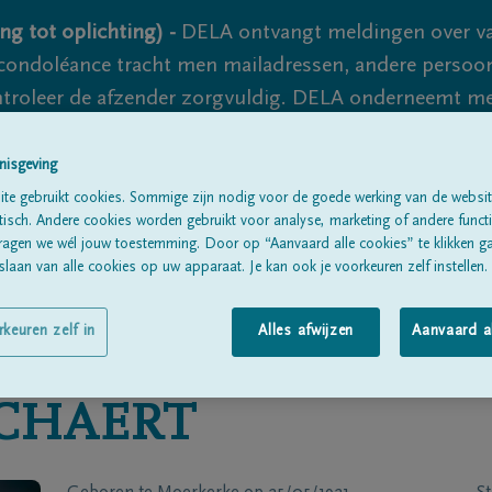
ng tot oplichting) -
DELA ontvangt meldingen over va
ondoléance tracht men mailadressen, andere persoon
controleer de afzender zorgvuldig. DELA onderneemt m
 nooit volledig uit te sluiten, dus blijf waakzaam.
nisgeving
te gebruikt cookies. Sommige zijn nodig voor de goede werking van de websit
sch. Andere cookies worden gebruikt voor analyse, marketing of andere functio
Alle rouwberichten
Over ons
B
ragen we wél jouw toestemming. Door op “Aanvaard alle cookies” te klikken g
laan van alle cookies op uw apparaat. Je kan ook je voorkeuren zelf instellen.
rkeuren zelf in
Alles afwijzen
Aanvaard a
CHAERT