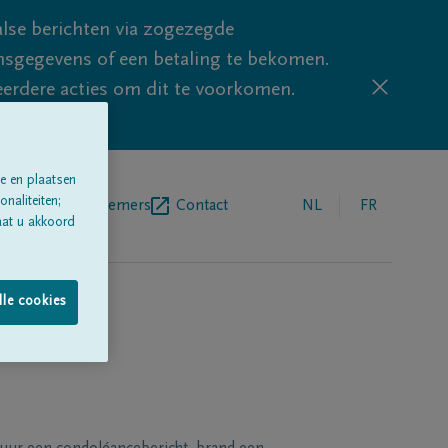
lse berichten via zogezegde
sgegevens of een betaling te bekomen.
eerdere acties om dit te voorkomen.
e en plaatsen
naliteiten;
egrafenisondernemers
Contact
NL
FR
aat u akkoord
lle cookies