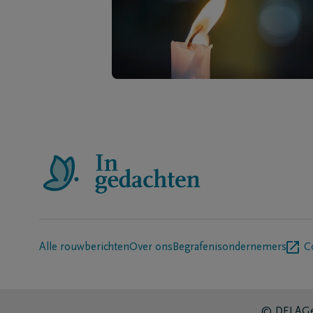
Alle rouwberichten
Over ons
Begrafenisondernemers
C
© DELA
Ge