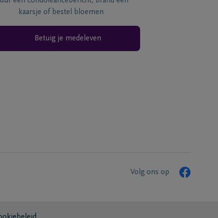
tuur een condoléancebericht, brand een
kaarsje of bestel bloemen
Betuig je medeleven
Volg ons op
ookiebeleid