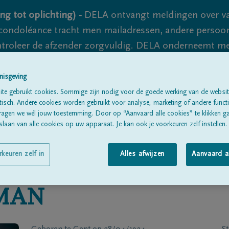
ng tot oplichting) -
DELA ontvangt meldingen over va
ondoléance tracht men mailadressen, andere persoon
controleer de afzender zorgvuldig. DELA onderneemt m
 nooit volledig uit te sluiten, dus blijf waakzaam.
nisgeving
te gebruikt cookies. Sommige zijn nodig voor de goede werking van de websit
sch. Andere cookies worden gebruikt voor analyse, marketing of andere functio
Alle rouwberichten
Over ons
B
ragen we wél jouw toestemming. Door op “Aanvaard alle cookies” te klikken g
laan van alle cookies op uw apparaat. Je kan ook je voorkeuren zelf instellen.
rkeuren zelf in
Alles afwijzen
Aanvaard a
MAN