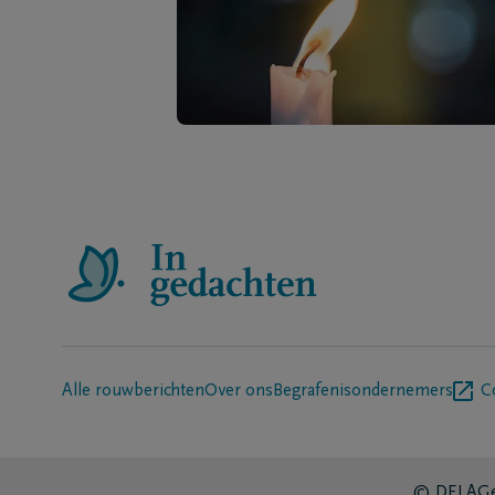
Alle rouwberichten
Over ons
Begrafenisondernemers
C
© DELA
Ge