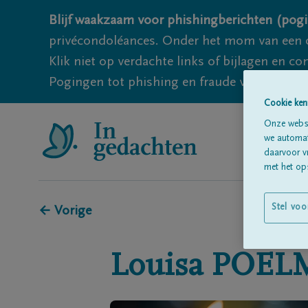
Blijf waakzaam voor phishingberichten (pogi
privécondoléances. Onder het mom van een c
Klik niet op verdachte links of bijlagen en 
Pogingen tot phishing en fraude vallen echter
Cookie ken
Onze websi
we automati
daarvoor v
met het ops
Stel voo
← Vorige
Louisa
POEL