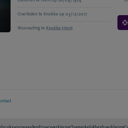
Geboren te
Gent
op
28/04/1924
S
Overleden te
Knokke
op
03/12/2017
Woonachtig te
Knokke-Heist
ontact
bruiksvoorwaarden
Privacyverklaring
Toegankelijkheidsverklaring
C