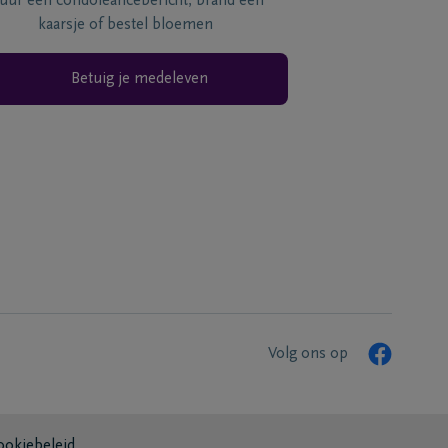
tuur een condoléancebericht, brand een
kaarsje of bestel bloemen
Betuig je medeleven
Volg ons op
ookiebeleid