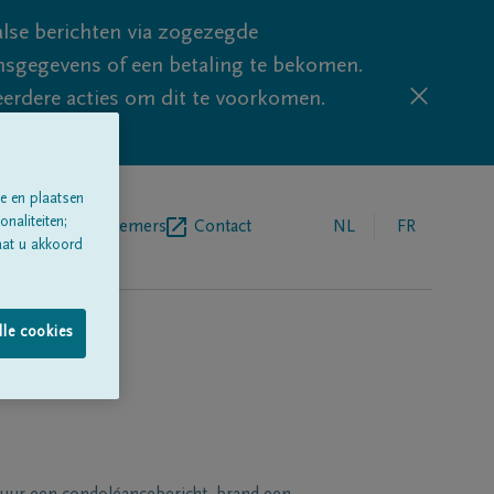
lse berichten via zogezegde
sgegevens of een betaling te bekomen.
eerdere acties om dit te voorkomen.
e en plaatsen
naliteiten;
egrafenisondernemers
Contact
NL
FR
aat u akkoord
lle cookies