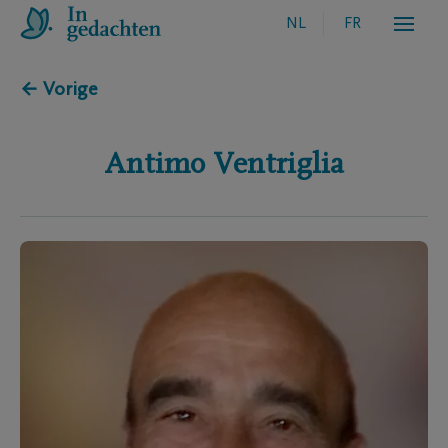
NL
FR
← Vorige
Antimo
Ventriglia