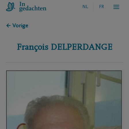
NL
FR
← Vorige
François
DELPERDANGE