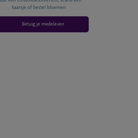
tuur een condoléancebericht, brand een
kaarsje of bestel bloemen
Betuig je medeleven