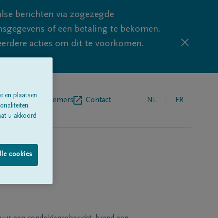
lse berichten via zogezegde
sgegevens of een betaling te bekomen.
eerdere acties om dit te voorkomen.
e en plaatsen
egrafenisondernemers
Contact
NL
FR
naliteiten;
aat u akkoord
lle cookies