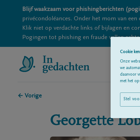
Blijf waakzaam voor phishingberichten (pogi
privécondoléances. Onder het mom van een c
Klik niet op verdachte links of bijlagen en 
Pogingen tot phishing en fraude vallen echter
Cookie ken
Onze websi
we automati
daarvoor v
met het ops
← Vorige
Stel voo
Georgette
Lo