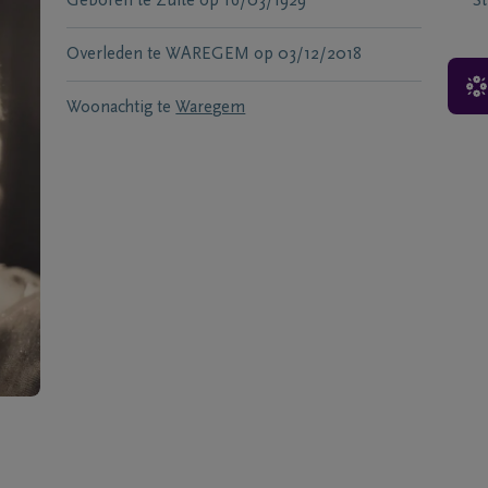
Geboren te
Zulte
op
16/03/1929
S
Overleden te
WAREGEM
op
03/12/2018
Woonachtig te
Waregem