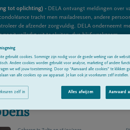
ng tot oplichting) -
DELA ontvangt meldingen over va
ondoléance tracht men mailadressen, andere persoon
controleer de afzender zorgvuldig. DELA onderneemt m
 nooit volledig uit te sluiten, dus blijf waakzaam.
nisgeving
te gebruikt cookies. Sommige zijn nodig voor de goede werking van de websit
Alle rouwberichten
Over ons
B
sch. Andere cookies worden gebruikt voor analyse, marketing of andere functio
ragen we wél jouw toestemming. Door op “Aanvaard alle cookies” te klikken g
laan van alle cookies op uw apparaat. Je kan ook je voorkeuren zelf instellen.
rkeuren zelf in
Alles afwijzen
Aanvaard a
bbens