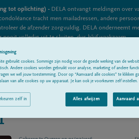
ng tot oplichting) -
DELA ontvangt meldingen over va
ondoléance tracht men mailadressen, andere persoon
controleer de afzender zorgvuldig. DELA onderneemt m
 nooit volledig uit te sluiten, dus blijf waakzaam.
nisgeving
te gebruikt cookies. Sommige zijn nodig voor de goede werking van de websit
Alle rouwberichten
Over ons
B
sch. Andere cookies worden gebruikt voor analyse, marketing of andere functio
ragen we wél jouw toestemming. Door op “Aanvaard alle cookies” te klikken g
laan van alle cookies op uw apparaat. Je kan ook je voorkeuren zelf instellen.
rkeuren zelf in
Alles afwijzen
Aanvaard a
T