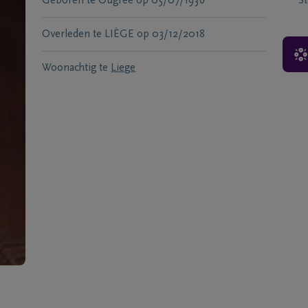
Geboren te
Ougree
op
05/07/1936
S
Overleden te
LIÈGE
op
03/12/2018
Woonachtig te
Liege