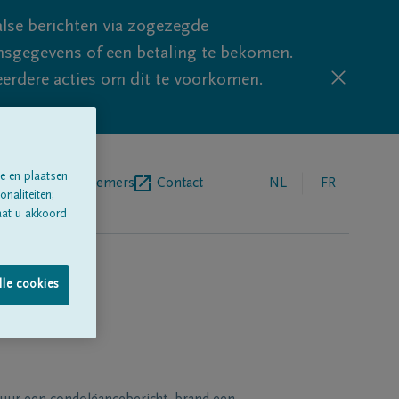
lse berichten via zogezegde
sgegevens of een betaling te bekomen.
eerdere acties om dit te voorkomen.
e en plaatsen
egrafenisondernemers
Contact
NL
FR
naliteiten;
aat u akkoord
lle cookies