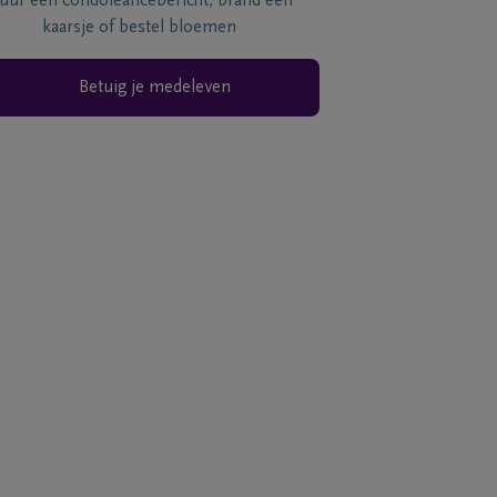
tuur een condoléancebericht, brand een
kaarsje of bestel bloemen
Betuig je medeleven