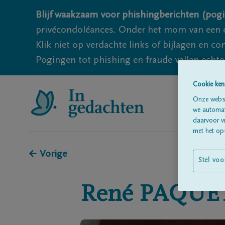
Blijf waakzaam voor phishingberichten (pogi
privécondoléances. Onder het mom van een c
Klik niet op verdachte links of bijlagen en 
Pogingen tot phishing en fraude vallen echter
Cookie ken
Onze websi
we automati
daarvoor v
met het ops
← Vorige
Stel voo
René
PAQUE