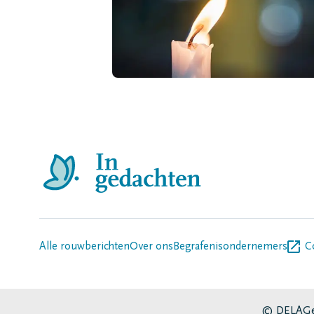
Alle rouwberichten
Over ons
Begrafenisondernemers
C
© DELA
Ge