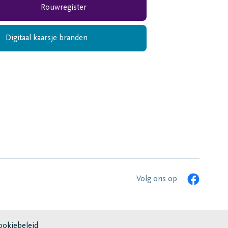
Rouwregister
Digitaal kaarsje branden
Volg ons op
ookiebeleid