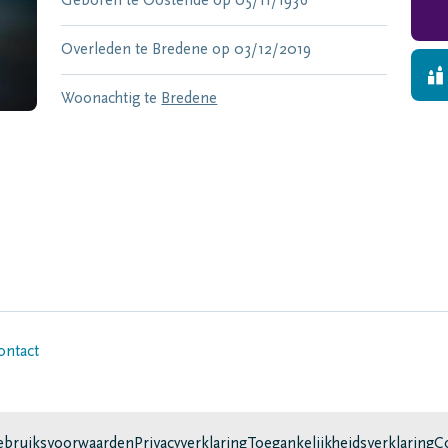
Geboren te
Oostende
op
05/11/1936
Overleden te
Bredene
op
03/12/2019
Woonachtig te
Bredene
ontact
bruiksvoorwaarden
Privacyverklaring
Toegankelijkheidsverklaring
C