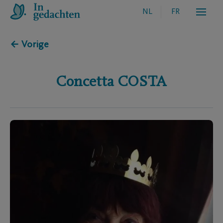
NL
FR
← Vorige
Concetta
COSTA